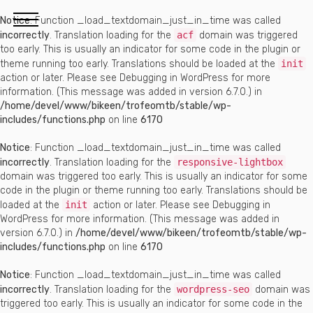
Notice
: Function _load_textdomain_just_in_time was called
incorrectly
. Translation loading for the
acf
domain was triggered
too early. This is usually an indicator for some code in the plugin or
theme running too early. Translations should be loaded at the
init
action or later. Please see
Debugging in WordPress
for more
information. (This message was added in version 6.7.0.) in
/home/devel/www/bikeen/trofeomtb/stable/wp-
includes/functions.php
on line
6170
Notice
: Function _load_textdomain_just_in_time was called
incorrectly
. Translation loading for the
responsive-lightbox
domain was triggered too early. This is usually an indicator for some
code in the plugin or theme running too early. Translations should be
loaded at the
init
action or later. Please see
Debugging in
WordPress
for more information. (This message was added in
version 6.7.0.) in
/home/devel/www/bikeen/trofeomtb/stable/wp-
includes/functions.php
on line
6170
Notice
: Function _load_textdomain_just_in_time was called
incorrectly
. Translation loading for the
wordpress-seo
domain was
triggered too early. This is usually an indicator for some code in the